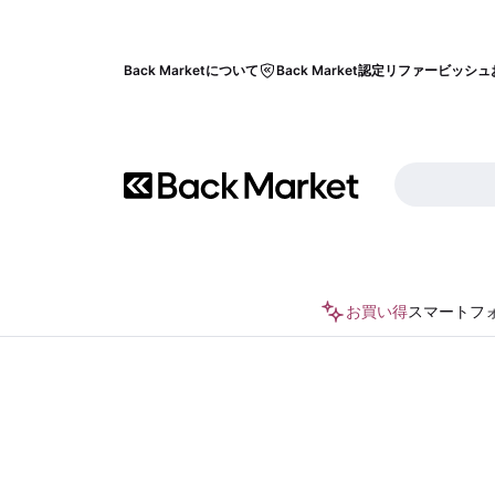
Back Marketについて
Back Market認定リファービッシュ
お買い得
スマートフ