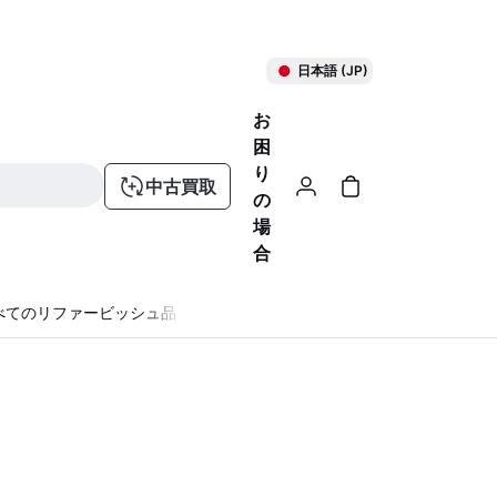
日本語 (JP)
お
困
り
中古買取
の
場
合
べてのリファービッシュ品
る