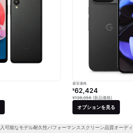
最安価格
リファービッシュ品の価格：
62,424
¥
新品との比較
¥136,056
(新品価格)
オプションを見る
入可能なモデル
耐久性
パフォーマンス
スクリーン品質
オーディ