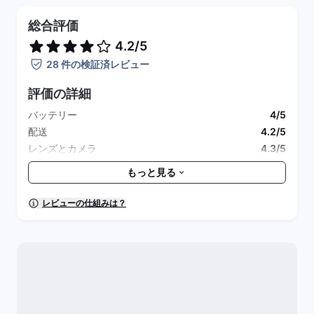
総合評価
4.2/5
28 件の検証済レビュー
評価の詳細
バッテリー
4/5
配送
4.2/5
レンズとカメラ
4.3/5
付属品
4.3/5
もっと見る
包装と清潔さ
4.3/5
全体的なパフォーマンス
4.3/5
レビューの仕組みは？
見た目
4.3/5