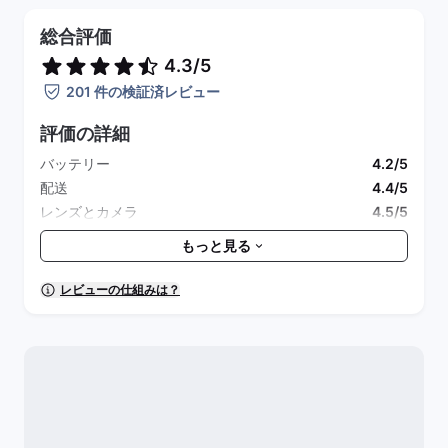
総合評価
4.3/5
201 件の検証済レビュー
評価の詳細
バッテリー
4.2/5
配送
4.4/5
レンズとカメラ
4.5/5
付属品
4/5
もっと見る
包装と清潔さ
4.3/5
全体的なパフォーマンス
4.3/5
レビューの仕組みは？
見た目
4.4/5