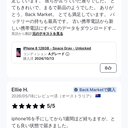
足しています。 彼らが言っていた通りでした。 と
てもきれいで、まるで新品のようでした。 ありが
とう、Back Market。 とても満足しています。 バ
ッテリーの持ちも最高です。 古い携帯電話から新
しい携帯電話にすべてのデータをダウンロードする
英語から翻訳
元のテキストを見る
のもまったく問題ありませんでした。
iPhone 8 128GB - Space Gray - Unlocked
コンディション
Aグレード
購入済
2024/10/13
0
Ellie H.
Back Marketで購入
2026/05/18にレビュー済（オーストラリア）
5/5
iphone16を手にしてから1週間ほど経ちますが、と
ても良い状態で届きました。