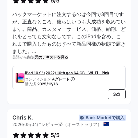
5/5
バックマーケットに注文するのは今回で3回目です
が、正直なところ、彼らはいつも大成功を収めてい
ます。商品、カスタマーサービス、価格、納期、ど
れをとっても文句なしです。このiPadを含め、こ
れまで購入したものはすべて新品同様の状態で届き
ました。
英語から翻訳
元のテキストを見る
最も感心したのは、その動作の良さです。性能は、
市場に出回っている新品のiPadと同じくらい速
く、スムーズです。バッテリーの持ちも素晴らし
iPad 10.9" (2022) 10th gen 64 GB - Wi-Fi - Pink
コンディション
Aグレード
く、新しいデバイスに期待されるものと完全に一致
購入済
2025/12/16
している。ラグや速度低下はまったく経験したこと
3
がない。
Chris K.
Back Marketで購入
2026/05/04にレビュー済（オーストラリア）
5/5