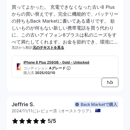
買ってよかった。 充電できなくなった古い8 Plus
からの買い替えです。完全に機能的で、バッテリー
の持ちもBack Marketに書いてある通りです。 欲
しいものが何もない新しい携帯電話を買う代わり
に、この古いアイフォン8プラスは私のニーズをす
べて満たしてくれます。お金を節約でき、環境にも
英語から翻訳
元のテキストを見る
優しい。 気候変動を止めようとしているのに、ほ
とんどの人が新しいものによって環境廃棄物を増や
しているのは不思議だ。 奇妙で、難解で、偽善的
iPhone 8 Plus 256GB - Gold - Unlocked
コンディション
Aグレード
だ。
購入済
2025/02/10
1
Jeffrie S.
Back Marketで購入
2024/11/11にレビュー済（オーストラリア）
5/5