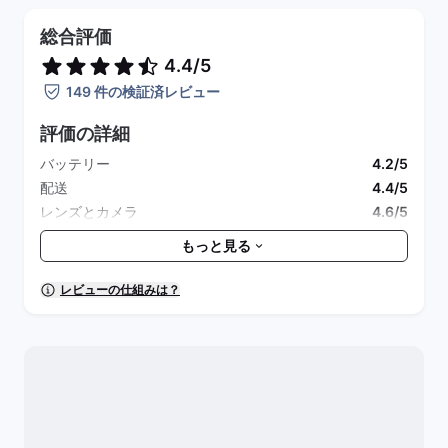
総合評価
4.4/5
149 件の検証済レビュー
評価の詳細
バッテリー
4.2/5
配送
4.4/5
レンズとカメラ
4.6/5
付属品
4.3/5
もっと見る
包装と清潔さ
4.4/5
全体的なパフォーマンス
4.4/5
レビューの仕組みは？
見た目
4.5/5