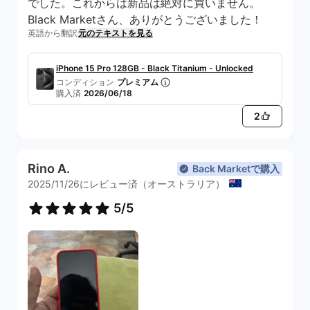
でした。これからは新品は絶対に買いません。
condition. But definitely wasn’t happy with the
Black Marketさん、ありがとうございました！
seller sending me a device with a faulty camera
英語から翻訳
元のテキストを見る
initially.
iPhone 15 Pro 128GB - Black Titanium - Unlocked
コンディション
プレミアム
購入済
2026/06/18
2
Rino A.
Back Marketで購入
2025/11/26にレビュー済（オーストラリア）
5/5