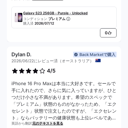
全体的に大満足です！
Galaxy S23 256GB - Purple - Unlocked
コンディション
プレミアム
購入済
2026/07/12
0
Dylan D.
Back Marketで購入
2026/06/22にレビュー済（オーストラリア）
4/5
iPhone 16 Pro Maxは本当に大好きです。セールで
手に入れたので、さらに気に入っていますが、ひと
つだけ小さな不満があります。希望のスペックで
「プレミアム」状態のものがなかったため、「エク
セレント」状態で注文したのですが、「エクセレン
ト」ならバッテリーの健康状態も上位レベルである
英語から翻訳
元のテキストを見る
ことを期待していたんです。 確かに80％以上です