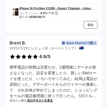
が、それほど高くはありません。破格の値段で手に
入れたので返品する気にはなれませんが、そうする
iPhone 16 Pro Max 512GB - Desert Titanium - Unlocke
コンディション
Aグレード
と一時的にスマホがなくなってしまうので……。そ
d
購入済
2026/06/11
れ以外は10点満点中10点です。
0
Brent B.
Back Marketで購入
2025/12/29にレビュー済（オーストラリア）
4.9/5
携帯電話の状態は完璧だが、2週間後にデータが使
えなくなった。設定を変更したり、新しいSIMカー
ドを使ったり、いろいろやってみた。結局は電話が
原因だった。マザーボードからのワイヤーが腐食し
て、それ自体が外れてしまったのだ。ショッピング
モールの電話修理屋に持って行ったら、120ドルで
英語から翻訳
元のテキストを見る
修理してくれた。携帯電話は今とても調子よく動い