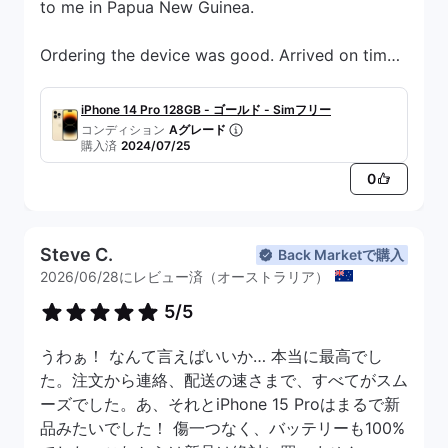
to me in Papua New Guinea.
Ordering the device was good. Arrived on time
to my shipping forwarder. When the package
arrived at Papua New Guinea, first thing I
iPhone 14 Pro 128GB - ゴールド - Simフリー
realized was that the phone didn’t come in a
コンディション
Aグレード
購入済
2024/07/25
box. A generic white box I was expecting
because the device is refurbished. I bought the
0
device in Excellent condition and the device did
come in Excellent condition. No scratches.
Everything worked well. Then I try the selfie
Steve C.
Back Marketで購入
camera and there’s purple lines with a hue on
2026/06/28にレビュー済（オーストラリア）
the screen. Obviously a hardware issue with the
5/5
device. I had to spend money again to have it
sent back to Australia for a replacement. I was
うわぁ！ なんて言えばいいか… 本当に最高でし
pretty disappointed because camera issues are
た。注文から連絡、配送の速さまで、すべてがスム
something you can’t miss when checking
ーズでした。あ、それとiPhone 15 Proはまるで新
devices before they’re shipped to the customer.
品みたいでした！ 傷一つなく、バッテリーも100%
But I was given a replacement in Excellent