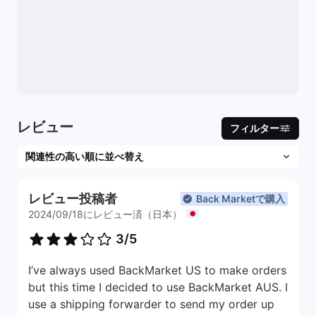
レビュー
フィルター
レビュー投稿者
Back Marketで購入
2024/09/18にレビュー済（日本）
3/5
I’ve always used BackMarket US to make orders
but this time I decided to use BackMarket AUS. I
use a shipping forwarder to send my order up