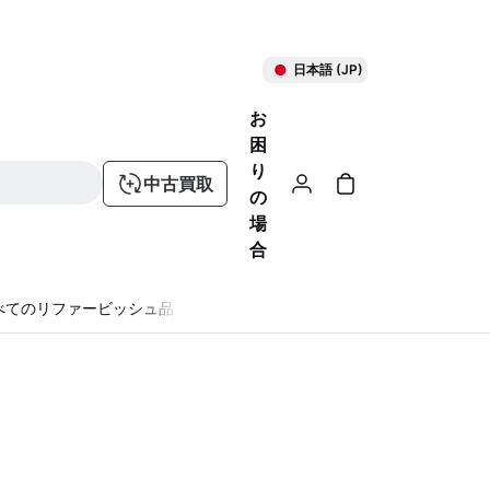
日本語 (JP)
お
困
り
中古買取
の
場
合
べてのリファービッシュ品
る