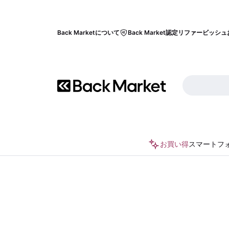
Back Marketについて
Back Market認定リファービッシュ
お買い得
スマートフ