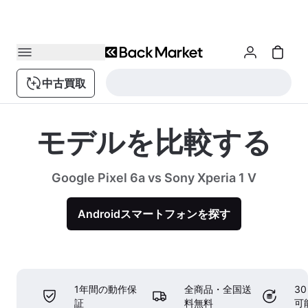
中古買取
モデルを比較する
Google Pixel 6a vs Sony Xperia 1 V
Androidスマートフォンを探す
1年間の動作保
全商品・全国送
3
証
料無料
可